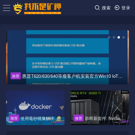
搜索
登录
惠普T620/630/640等瘦客户机安装官方Win10 IoT系统的方法
推荐
使用毫秒镜像解决群晖ContainerManager的Docker搜索和拉取
群晖新套件: Nvidia GPU Driver 支持750Ti到3090Ti等显卡
推荐
推荐