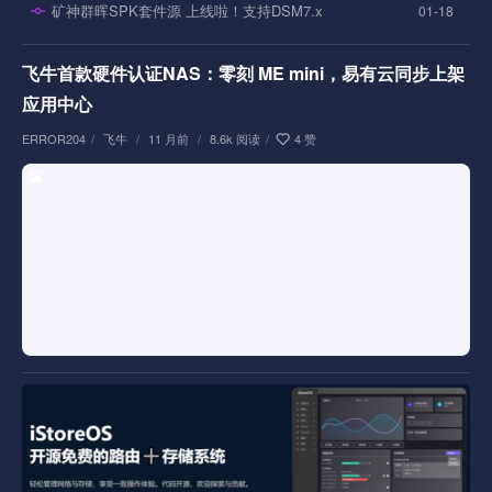
矿神群晖SPK套件源 上线啦！支持DSM7.x
01-18
飞牛首款硬件认证NAS：零刻 ME mini，易有云同步上架
应用中心
ERROR204
/
飞牛
/
11 月前
/
8.6k 阅读
/
4 赞