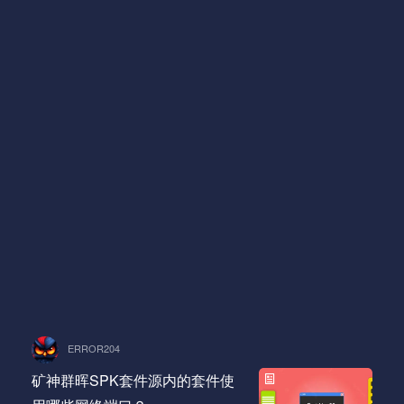
ERROR204
矿神群晖SPK套件源内的套件使