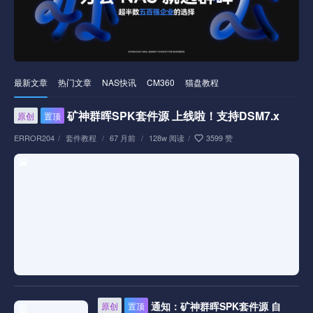
最新文章
热门文章
NAS快讯
CM360
猫盘教程
矿神群晖SPK套件源 上线啦！支持DSM7.x
原创
置顶
ERROR204
/
套件教程
/
67 月前
/
128w 阅读
/
3599 赞
通知：矿神群晖SPK套件源 自
原创
置顶