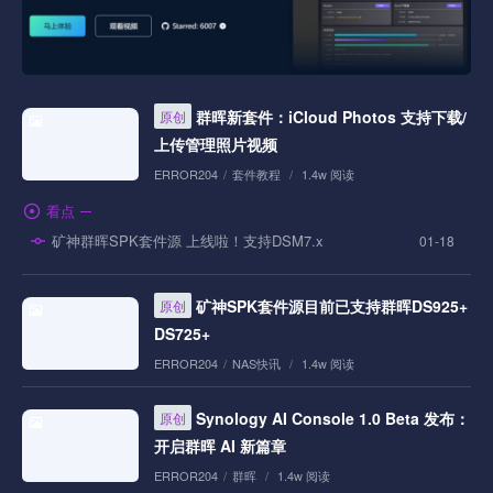
群晖新套件：iCloud Photos 支持下载/
原创
上传管理照片视频
ERROR204
/
套件教程
/
1.4w 阅读
看点
矿神群晖SPK套件源 上线啦！支持DSM7.x
01-18
矿神SPK套件源目前已支持群晖DS925+
原创
DS725+
ERROR204
/
NAS快讯
/
1.4w 阅读
Synology AI Console 1.0 Beta 发布：
原创
开启群晖 AI 新篇章
ERROR204
/
群晖
/
1.4w 阅读