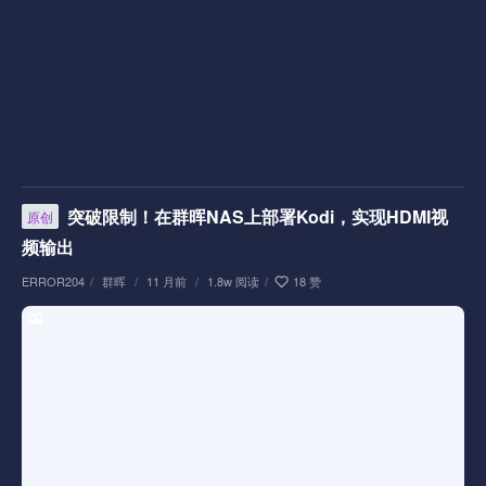
突破限制！在群晖NAS上部署Kodi，实现HDMI视
原创
频输出
ERROR204
/
群晖
/
11 月前
/
1.8w 阅读
/
18 赞