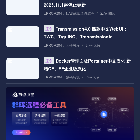
2025.11.1起停止更新
ERROR204
/
NAS系统
,
套件教程
/
2.7w 阅读
Transmission4.0 四款中文WebUI：
原创
TWC、TrguiNG、Transmissionic
ERROR204
/
套件教程
/
6.7w 阅读
Docker管理面板Portainer中文汉化 新
原创
增CE、EE企业版汉化
ERROR204
/
数码玩机
/
53w 阅读