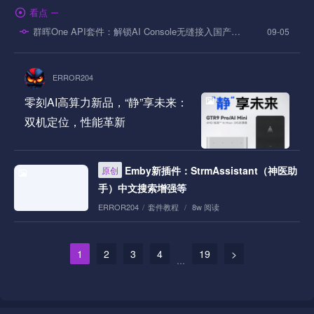
看点
群晖One API套件：解锁AI Console无缝接入国产大模型
09-05
ERROR204
零刻AI高算力新品，“静”享未来：
双机定位，性能革新
Emby新插件：StrmAssistant（神医助
原创
手）中文搜索增强等
ERROR204
/
套件教程
/
8w 阅读
1
2
3
4
19
>
...