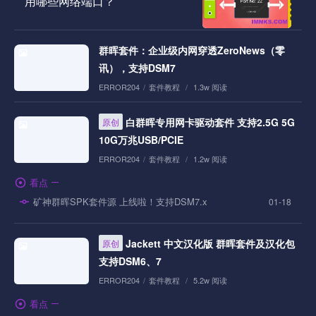
用哪些网络端口？
群晖套件：企业级内网穿透ZeroNews（零
讯），支持DSM7
ERROR204
/
套件教程
/
1.3w 阅读
白群晖专用网卡驱动套件 支持2.5G 5G
原创
10G万兆USB/PCIE
ERROR204
/
套件教程
/
1.2w 阅读
看点
矿神群晖SPK套件源 上线啦！支持DSM7.x
01-18
Jackett 中文汉化版 群晖套件及汉化包
原创
支持DSM6、7
ERROR204
/
套件教程
/
5.2w 阅读
看点