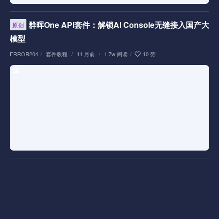
群晖One API套件：解锁AI Console无缝接入国产大
原创
模型
ERROR204
/
套件教程
/
11 月前
/
1.7w 阅读
/
10 赞