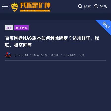
搜索
登录
原创
套件教程
百度网盘NAS版本如何解除绑定？适用群晖、绿
联、极空间等
ERROR204
/
2024-09-23
/
0 评论
/
2.3w 阅读
/
7 赞