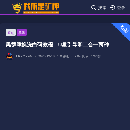
搜索
登录
原创
群晖
黑群晖换洗白码教程：U盘引导和二合一两种
ERROR204
/
2020-12-16
/
0 评论
/
2.9w 阅读
/
22 赞