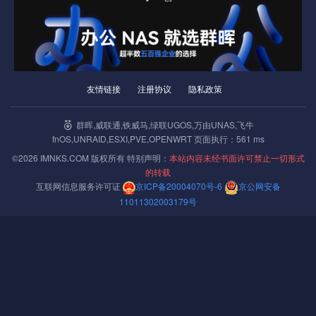
友情链接
注册协议
隐私政策
群晖,威联通,铁威马,绿联UGOS,万由UNAS,飞牛
格灵深瞳皓目NVDIA TK1主板刷机教程
fnOS,UNRAID,ESXI,PVE,OPENWRT 页面执行：561 ms
©2026 IMNKS.COM 版权所有 特别声明：
本站内容未经书面许可禁止一切形式
12-13
下一篇 »
猫盘
三合一修复
群晖
DSM7
的转载
互联网信息服务许可证
京ICP备20004070号-6
京公网安备
封面
11011302003179号