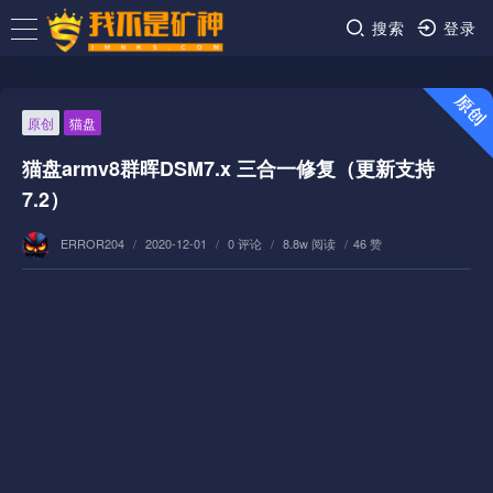
搜索
登录
原创
猫盘
猫盘armv8群晖DSM7.x 三合一修复（更新支持
7.2）
ERROR204
/
2020-12-01
/
0 评论
/
8.8w 阅读
/
46 赞