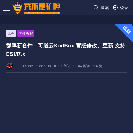
搜索
登录
原创
套件教程
群晖新套件：可道云KodBox 官版修改、更新 支持
DSM7.x
ERROR204
/
2023-10-18
/
0 评论
/
10w 阅读
/
66 赞