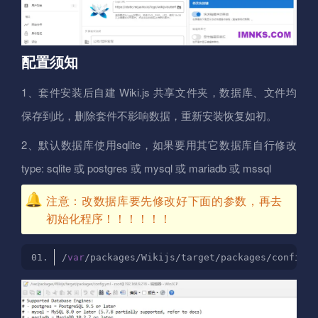
配置须知
1、套件安装后自建 Wiki.js 共享文件夹，数据库、文件均
保存到此，删除套件不影响数据，重新安装恢复如初。
2、默认数据库使用sqlite，如果要用其它数据库自行修改
type: sqlite 或 postgres 或 mysql 或 mariadb 或 mssql
注意：改数据库要先修改好下面的参数，再去
初始化程序！！！！！！
/
var