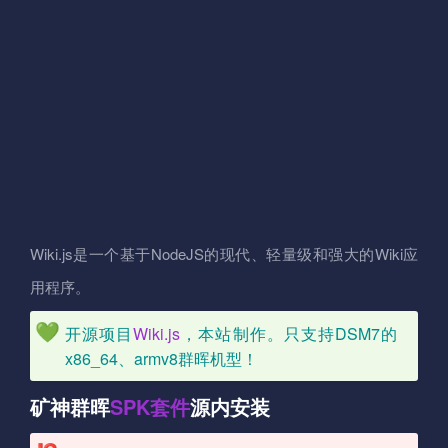
Wiki.js是一个基于NodeJS的现代、轻量级和强大的Wiki应
用程序。
开源项目
Wiki.js
，本站制作。只支持DSM7的
x86_64、armv8群晖机型！
矿神群晖
SPK
套件
源内安装