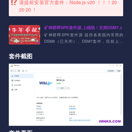
请提前安装官方套件：Node.js v20 ！！！20
20 20 ！
矿神群晖SPK套件源 上线啦！支持DSM7.x
矿神群晖SPK套件源 提供各类国内常用的
DSM6（已关闭）、DSM7套件，目前上架
DSM7套件：Aria2、ffmpeg、Jellyfin、
qBittorrent、Syncthing、Transmission等等....
套件截图