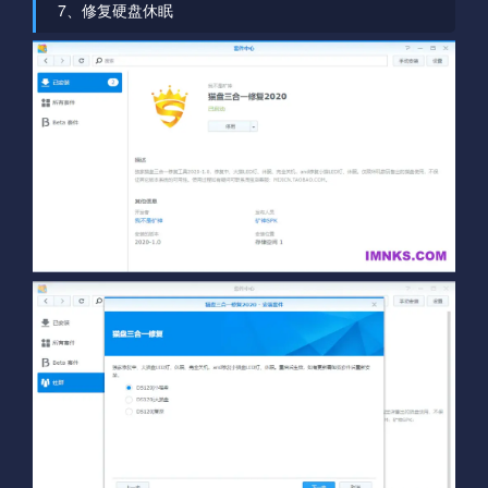
7、修复硬盘休眠