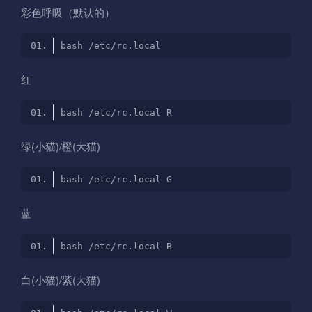
彩色呼吸（默认的）
红
绿(小猫)/橙(大猫)
蓝
白(小猫)/紫(大猫)