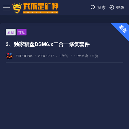
搜索
登录
原创
猫盘
3、独家猫盘DSM6.x三合一修复套件
ERROR204
/
2020-12-17
/
0 评论
/
1.9w 阅读
/
6 赞