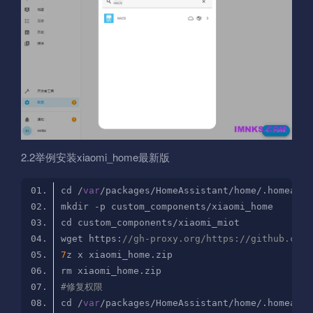
2.2举例安装xiaomi_home最新版
cd /
var
wget https:
//gh-proxy.org/https://github.com/
7
#修复权限
cd /
var