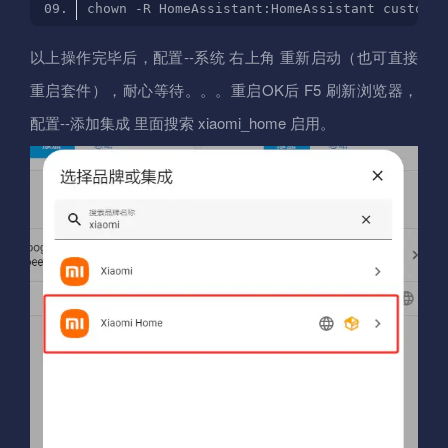
以上操作完毕后，配置--系统 右上角 重新启动（也可直接
重启套件），耐心等待。。。重启OK后 F5 刷新浏览器，
配置--添加集成 里面搜索 xiaomi_home 启用。