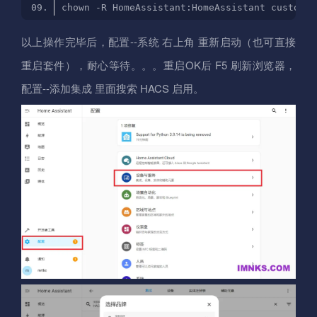
以上操作完毕后，配置--系统 右上角 重新启动（也可直接
重启套件），耐心等待。。。重启OK后 F5 刷新浏览器，
配置--添加集成 里面搜索 HACS 启用。