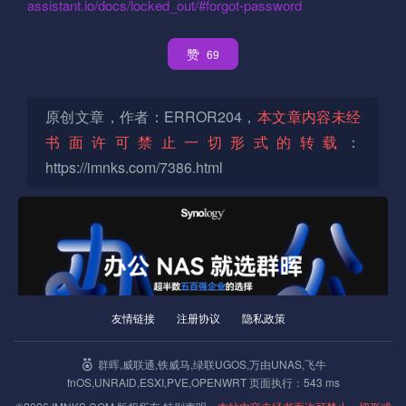
assistant.io/docs/locked_out/#forgot-password
赞
69
原创文章，作者：ERROR204，
本文章内容未经
书面许可禁止一切形式的转载
：
https://imnks.com/7386.html
友情链接
注册协议
隐私政策
群晖,威联通,铁威马,绿联UGOS,万由UNAS,飞牛
fnOS,UNRAID,ESXI,PVE,OPENWRT 页面执行：543 ms
群晖新套件：DPanel 轻量化的Docker面板 新增应用商店