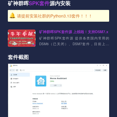
矿神群晖
SPK
套件
源内安装
请提前安装社群的Python3.13套件！！！
矿神群晖SPK套件源 上线啦！支持DSM7.x
矿神群晖SPK套件源 提供各类国内常用的
DSM6（已关闭）、DSM7套件，目前上架
DSM7套件：Aria2、ffmpeg、Jellyfin、
qBittorrent、Syncthing、Transmission等等....
套件截图