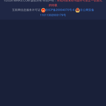
©2026 IMNKS.COM 版权所有 特别声明：
本站内容未经书面许可禁止一切形式
教程
群晖
套件
HomeAssistant
的转载
« 上一篇
11-30
互联网信息服务许可证
京ICP备20004070号-6
京公网安备
封面
11011302003179号
【首发】群晖新套件：蒲公英智能组网 支持DSM7
01-01
下一篇 »
相关推荐