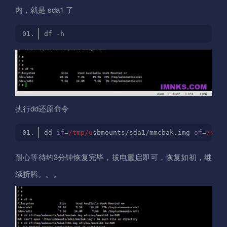
内，就是 sda1 了
执行dd还原命令
dd 
if
=
/tmp/u
sbmounts/sda1/mmcbak.img 
of
=
/dev/
耐心等待约3分钟恢复完毕，拔电重启即可，恢复如初，继
续折腾。。。