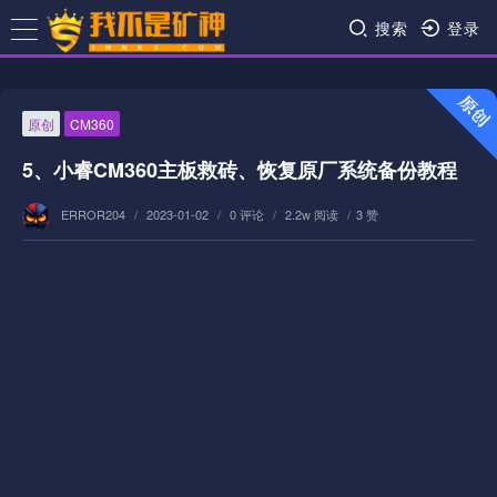
搜索
登录
原创
CM360
5、小睿CM360主板救砖、恢复原厂系统备份教程
ERROR204
/
2023-01-02
/
0 评论
/
2.2w 阅读
/
3 赞