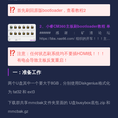
首先刷回原版bootloader，查看教程2
2、小睿CM360主板刷bootloader教程 单
双系统切换
######感谢：矿渣论坛
https://bbs.nas66.com/ 组织的开车！！！主板
玩机交流QQ群：720371263 ##〇、准备工作
###小睿CM360目前提供两种bootloader：....
注意：任何状态刷系统均不要插HDMI线！！！
有电会导致主板反复重启！
一：准备工作
两个U盘其中一个要大于8GB，分别使用Diskgenius格式化
为 fat32 和 ext3
下载群共享mmcbak文件夹里面的 U盘busybox底包.zip 和
mmcbak.gz