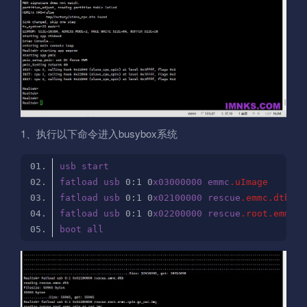
1、执行以下命令进入busybox系统
usb
start
fatload
usb
 0
:1
 0
x03000000
emmc
.uImage
fatload
usb
 0
:1
 0
x02100000
rescue
.emmc
.dtb
fatload
usb
 0
:1
 0
x02200000
rescue
.root
.emmc
.c
boot
all