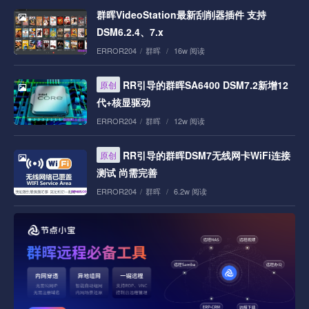
群晖VideoStation最新刮削器插件 支持
DSM6.2.4、7.x
ERROR204
/
群晖
/
16w 阅读
RR引导的群晖SA6400 DSM7.2新增12
原创
代+核显驱动
ERROR204
/
群晖
/
12w 阅读
RR引导的群晖DSM7无线网卡WiFi连接
原创
测试 尚需完善
ERROR204
/
群晖
/
6.2w 阅读