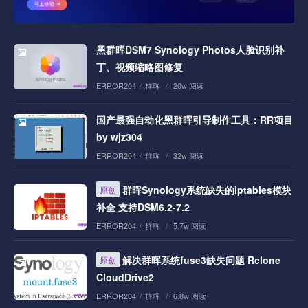
黑群晖DSM7 Synology Photos人脸识别补
丁、视频缩略图修复
ERROR204
/
群晖
/
20w 阅读
国产最强自动化黑群晖引导制作工具：RR项目
by wjz304
ERROR204
/
群晖
/
32w 阅读
群晖Synology系统缺失的iptables模块
原创
补全 支持DSM6.2-7.2
ERROR204
/
群晖
/
5.7w 阅读
解决群晖系统fuse3缺失问题 Rclone
原创
CloudDrive2
ERROR204
/
群晖
/
6.8w 阅读