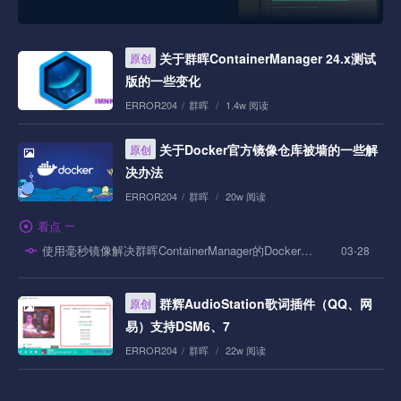
关于群晖ContainerManager 24.x测试
原创
版的一些变化
ERROR204
/
群晖
/
1.4w 阅读
关于Docker官方镜像仓库被墙的一些解
原创
决办法
ERROR204
/
群晖
/
20w 阅读
看点
使用毫秒镜像解决群晖ContainerManager的Docker搜索和拉取
03-28
群辉AudioStation歌词插件（QQ、网
原创
易）支持DSM6、7
ERROR204
/
群晖
/
22w 阅读