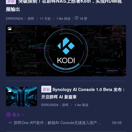
突破限制！在群晖NAS上部署Kodi，实现HDMI视
原创
频输出
ERROR204
/
群晖
/
11 月前
/
1.8w 阅读
/
18 赞
Synology AI Console 1.0 Beta 发布：
原创
开启群晖 AI 新篇章
ERROR204
/
群晖
/
1.4w 阅读
看点
群晖One API套件：解锁AI Console无缝接入国产大模型
09-05