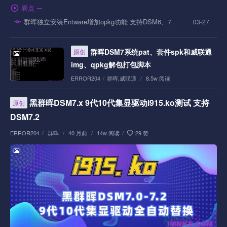
看点
群晖独立安装Entware增加opkg功能 支持DSM6、7
03-27
群晖DSM7系统pat、套件spk和威联通
原创
img、qpkg解包打包脚本
ERROR204
/
群晖
,
威联通
/
8.5w 阅读
黑群晖DSM7.x 9代10代集显驱动i915.ko测试 支持
原创
DSM7.2
ERROR204
/
群晖
/
40 月前
/
14w 阅读
/
29 赞