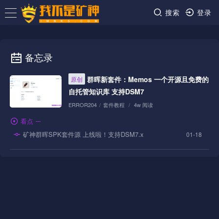
搜索
登录
备忘录
群晖新套件：Memos 一个开源且免费的
原创
自托管知识库 支持DSM7
ERROR204
/
套件教程
/
4w 阅读
看点
矿神群晖SPK套件源 上线啦！支持DSM7.x
01-18