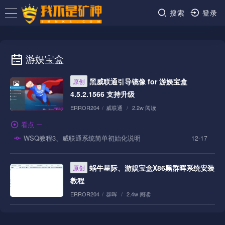
搜索
登录
游娱宝盒
黑威联通引导镜像 for 游娱宝盒
原创
4.5.2.1566 支持升级
ERROR204
/
威联通
/
2.2w 阅读
看点
WSQ教程3、威联通系统简单初始化说明
12-17
蜗牛星际、游娱宝盒X86黑群晖系统安装
原创
教程
ERROR204
/
群晖
/
2.4w 阅读