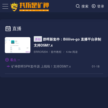
搜索
登录
直播
群晖新套件：Bililive-go 直播平台录制
原创
支持DSM7.x
ERROR204
/
套件教程
/
4.4w 阅读
看点
矿神群晖SPK套件源 上线啦！支持DSM7.x
01-18