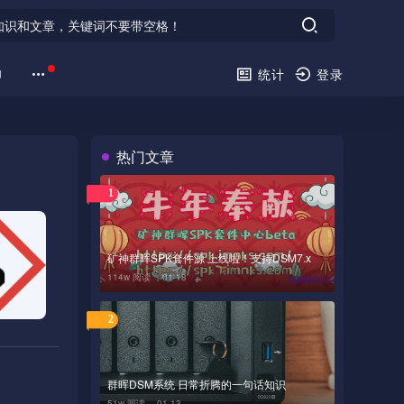
印
统计
登录
热门文章
1
矿神群晖SPK套件源 上线啦！支持DSM7.x
114w 阅读 ，
01-18
2
群晖DSM系统 日常折腾的一句话知识
51w 阅读 ，
01-13