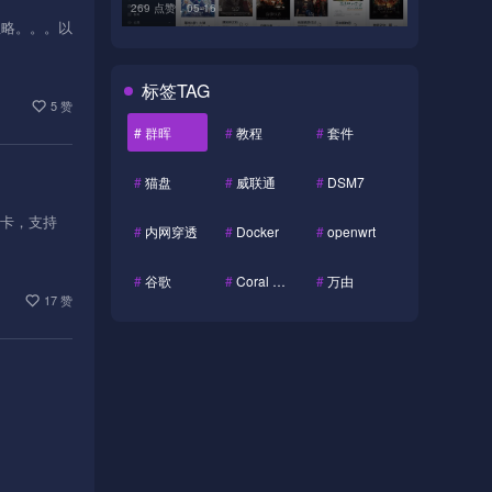
269 点赞，
05-16
忽略。。。以
标签TAG
5 赞
#
群晖
#
教程
#
套件
#
猫盘
#
威联通
#
DSM7
网卡，支持
#
内网穿透
#
Docker
#
openwrt
#
谷歌
#
Coral Dev Board
#
万由
17 赞