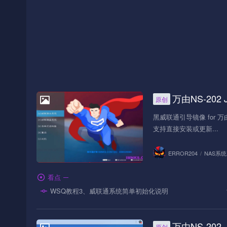
万由NS-202
原创
NAS系统
黑威联通引导镜像 for 万由
支持直接安装或更新...
ERROR204
/
NAS系统
看点
WSQ教程3、威联通系统简单初始化说明
万由NS-202 
原创