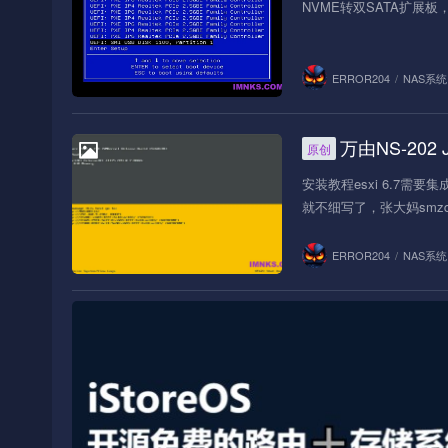
NVME转双SATA扩展板，购买地址
ERROR204
/
NAS系统
万由NS-202 J
原创
NAS系统
安装教程esxi 6.7需
就不细写了，张大妈smzdm
ERROR204
/
NAS系统