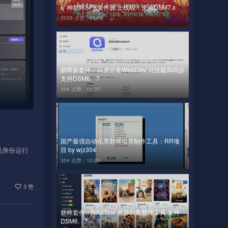
矿神群晖SPK套件源 上线啦！支持DSM7.x
3029 点赞，
01-18
群晖新套件：阿里云盘WebDAV 可挂载和同步
支持DSM6、7
334 点赞，
03-07
国产最强自动化黑群晖引导制作工具：RR项
目 by wjz304
员身份运行
304 点赞，
10-20
3 赞
群晖套件：NASTool 资源归集整理工具 支持
DSM6、7