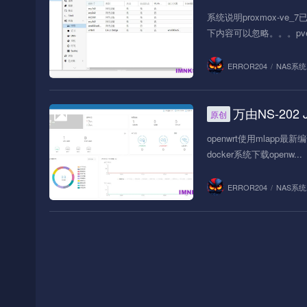
系统说明proxmox-v
下内容可以忽略。。。pve6
ERROR204
/
NAS系统
万由NS-202 
原创
NAS系统
openwrt使用mlapp
docker系统下载openw...
ERROR204
/
NAS系统