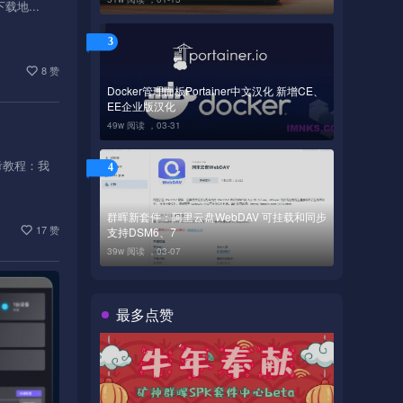
下载地...
3
8 赞
Docker管理面板Portainer中文汉化 新增CE、
EE企业版汉化
49w 阅读 ，
03-31
参考教程：我
4
群晖新套件：阿里云盘WebDAV 可挂载和同步
17 赞
支持DSM6、7
39w 阅读 ，
03-07
最多点赞