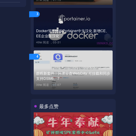
3
Docker管理面板Portainer中文汉化 新增CE、
EE企业版汉化
49w 阅读 ，
03-31
4
群晖新套件：阿里云盘WebDAV 可挂载和同步
支持DSM6、7
39w 阅读 ，
03-07
最多点赞