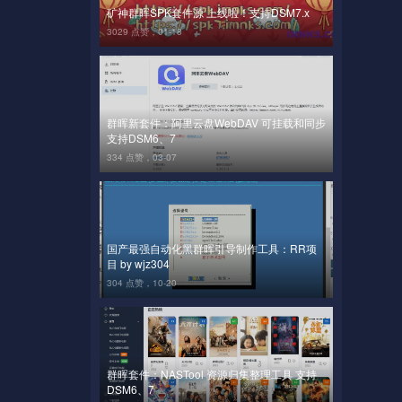
矿神群晖SPK套件源 上线啦！支持DSM7.x
3029 点赞，
01-18
群晖新套件：阿里云盘WebDAV 可挂载和同步
支持DSM6、7
334 点赞，
03-07
国产最强自动化黑群晖引导制作工具：RR项
目 by wjz304
304 点赞，
10-20
群晖套件：NASTool 资源归集整理工具 支持
DSM6、7