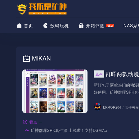
首页
数码玩机
开箱评测
NAS系
MIKAN
群晖两款动漫订阅
原创
套件教程
新打包了两款热门的动漫RS
好使用。矿神群晖SPK套件
ERROR204
/
套件教程
看点
矿神群晖SPK套件源 上线啦！支持DSM7.x