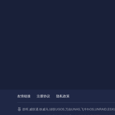
友情链接
注册协议
隐私政策
群晖,威联通,铁威马,绿联UGOS,万由UNAS,飞牛fnOS,UNRAID,ESXI