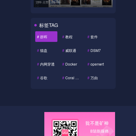
269 点赞，
05-16
标签TAG
#
群晖
#
教程
#
套件
#
猫盘
#
威联通
#
DSM7
#
内网穿透
#
Docker
#
openwrt
#
谷歌
#
Coral Dev Board
#
万由