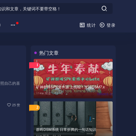
印
统计
登录
热门文章
1
后按照自己的喜
矿神群晖SPK套件源 上线啦！支持DSM7.x
114w 阅读 ，
01-18
25 赞
2
群晖DSM系统 日常折腾的一句话知识
51w 阅读 ，
01-13