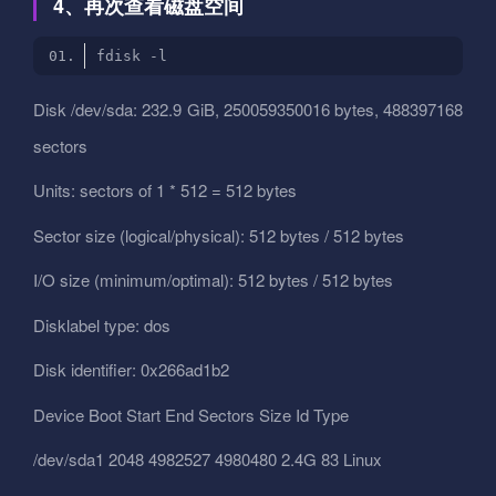
4、再次查看磁盘空间
Disk /dev/sda: 232.9 GiB, 250059350016 bytes, 488397168
sectors
Units: sectors of 1 * 512 = 512 bytes
Sector size (logical/physical): 512 bytes / 512 bytes
I/O size (minimum/optimal): 512 bytes / 512 bytes
Disklabel type: dos
Disk identifier: 0x266ad1b2
Device Boot Start End Sectors Size Id Type
/dev/sda1 2048 4982527 4980480 2.4G 83 Linux