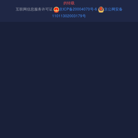
的转载
互联网信息服务许可证
京ICP备20004070号-6
京公网安备
群晖DSM7系统pat、套件spk和威联通img、qpkg解包打包脚本
封面
11011302003179号
05-01
下一篇 »
相关推荐