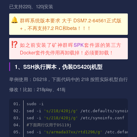
已支持220j、120j安装
群晖系统版本要求 大于 DSM7.2-64561正式版
+，不再支持7.2 RC和beta！！！
如之前安装了矿神群晖
SPK
套件源的第三方
Docker套件先停用再卸载掉！必须要卸载！
1、SSH执行脚本，伪装DS420j机型
举例使用：DS218，下面代码中的 218 按照实际机型自行
修改！比如：218play、418j
sed -i 
's/218/420j/g'
sed -i 
's/218/420j/g'
#下面两行仅用于DS119j
sed -i 
's/armada37xx/rtd1296/g'