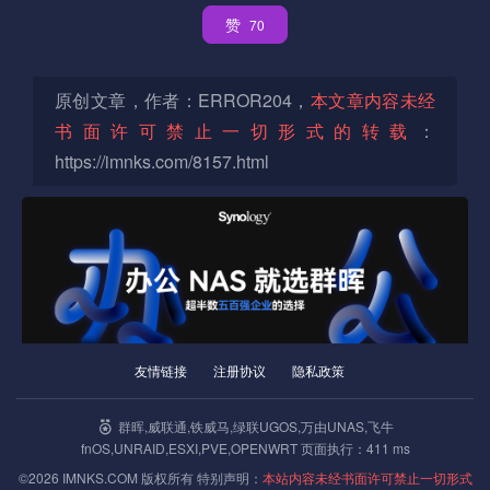
赞
70
原创文章，作者：ERROR204，
本文章内容未经
书面许可禁止一切形式的转载
：
https://imnks.com/8157.html
友情链接
注册协议
隐私政策
群晖Aria2套件配合Alist和阿里云盘订阅下载说明
群晖,威联通,铁威马,绿联UGOS,万由UNAS,飞牛
fnOS,UNRAID,ESXI,PVE,OPENWRT 页面执行：411 ms
« 上一篇
04-25
©2026 IMNKS.COM 版权所有 特别声明：
本站内容未经书面许可禁止一切形式
群晖
套件
Docker
Container Manager
armv8