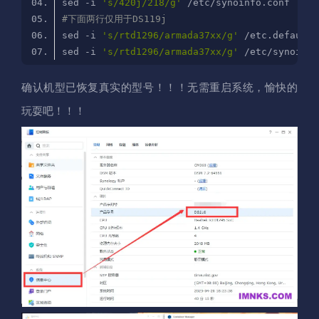
sed -i 
's/420j/218/g'
#下面两行仅用于DS119j
sed -i 
's/rtd1296/armada37xx/g'
sed -i 
's/rtd1296/armada37xx/g'
确认机型已恢复真实的型号！！！无需重启系统，愉快的
玩耍吧！！！