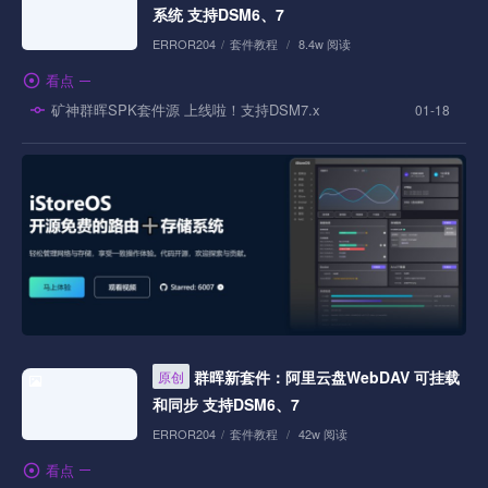
系统 支持DSM6、7
ERROR204
/
套件教程
/
8.4w 阅读
看点
矿神群晖SPK套件源 上线啦！支持DSM7.x
01-18
群晖新套件：阿里云盘WebDAV 可挂载
原创
和同步 支持DSM6、7
ERROR204
/
套件教程
/
42w 阅读
看点