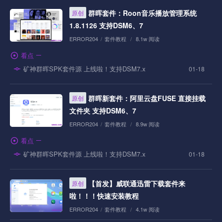
群晖套件：Roon音乐播放管理系统
原创
1.8.1126 支持DSM6、7
ERROR204
/
套件教程
/
8.1w 阅读
看点
矿神群晖SPK套件源 上线啦！支持DSM7.x
01-18
群晖新套件：阿里云盘FUSE 直接挂载
原创
文件夹 支持DSM6、7
ERROR204
/
套件教程
/
8.9w 阅读
看点
矿神群晖SPK套件源 上线啦！支持DSM7.x
01-18
【首发】威联通迅雷下载套件来
原创
啦！！！快速安装教程
ERROR204
/
套件教程
/
4.1w 阅读