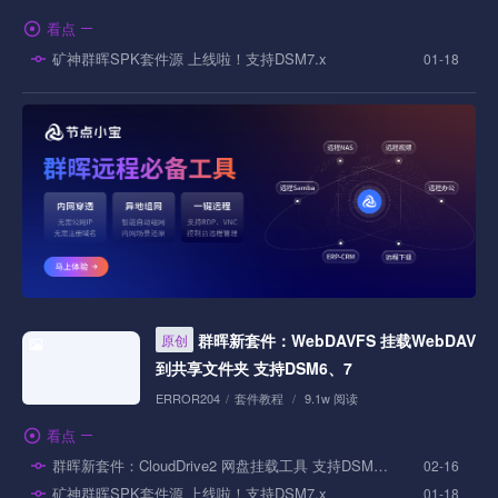
看点
矿神群晖SPK套件源 上线啦！支持DSM7.x
01-18
群晖新套件：WebDAVFS 挂载WebDAV
原创
到共享文件夹 支持DSM6、7
ERROR204
/
套件教程
/
9.1w 阅读
看点
群晖新套件：CloudDrive2 网盘挂载工具 支持DSM6、7
02-16
矿神群晖SPK套件源 上线啦！支持DSM7.x
01-18