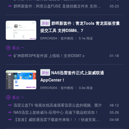
群晖新套件：阿里云盘FUSE 直接挂载文件夹 支持DSM6、7
05-23
群晖新套件：青龙Tools 青龙面板变量
原创
提交工具 支持DSM6、7
ERROR204
/
套件教程
/
5.1w 阅读
看点
矿神群晖SPK套件源 上线啦！支持DSM7.x
01-18
NAS迅雷套件正式上架威联通
原创
AppCenter！
ERROR204
/
套件教程
/
3.2w 阅读
看点
迅雷云盘TV 电视在线高速观看迅雷云盘的视频、图片
08-12
NAS迅雷上架铁威马-应用中心 高速下载远程添加！
05-26
【首发】威联通迅雷下载套件来啦！！！快速安装教程
04-08
迅雷群晖套件来啦！！！支持DSM6、7 含内测激活码
09-19