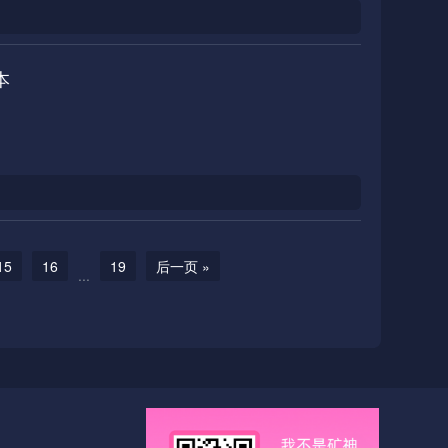
本
15
16
19
后一页 »
...