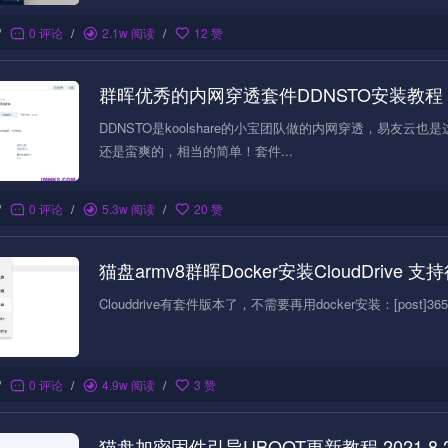
/
0 评论
/
2.1w 阅读
/
12 赞
群晖优秀的内网穿透套件DDNSTO安装教程 
DDNSTO是koolshare的小宝团队做的内网穿透，易友云
还是蛮爽的，相当的简单！套件...
/
0 评论
/
5.3w 阅读
/
20 赞
猫盘armv8群晖Docker安装CloudDrive
Clouddrive有套件版本了，不需要再用docker安装：[post]3653[
/
0 评论
/
4.9w 阅读
/
3 赞
猫盘加密固件引导UBOOT更新教程 2021.8.