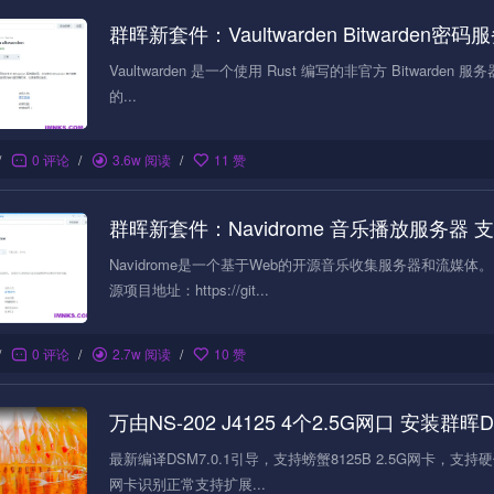
群晖新套件：Vaultwarden Bitwarden密
Vaultwarden 是一个使用 Rust 编写的非官方 Bitward
的...
/
0 评论
/
3.6w 阅读
/
11 赞
群晖新套件：Navidrome 音乐播放服务器 支
Navidrome是一个基于Web的开源音乐收集服务器和流
源项目地址：https://git...
/
0 评论
/
2.7w 阅读
/
10 赞
万由NS-202 J4125 4个2.5G网口 安装群晖DS
最新编译DSM7.0.1引导，支持螃蟹8125B 2.5G网卡，支
网卡识别正常支持扩展...