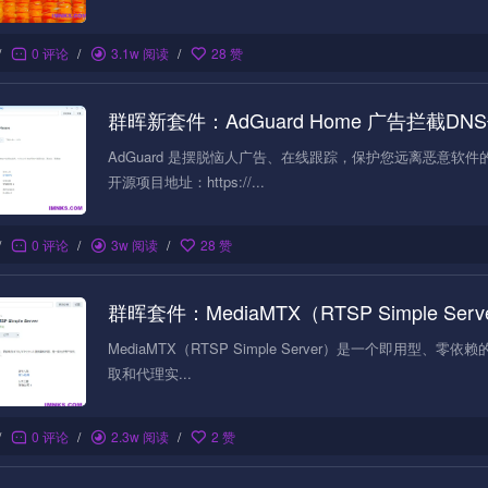
/
0 评论
/
3.1w 阅读
/
28 赞
群晖新套件：AdGuard Home 广告拦截DN
AdGuard 是摆脱恼人广告、在线跟踪，保护您远离恶意软件
开源项目地址：https://...
/
0 评论
/
3w 阅读
/
28 赞
群晖套件：MediaMTX（RTSP Simple Ser
MediaMTX（RTSP Simple Server）是一个即用型、
取和代理实...
/
0 评论
/
2.3w 阅读
/
2 赞