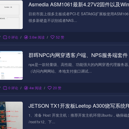
Asmedia ASM1061最新4.27V2固件以及Wi
目前市面上很多主板或者PCI-E SATA6G扩展板使用ASM1
很多新硬盘不识别或者NAS...
/
0 评论
/
3.6w 阅读
/
52 赞
群晖NPC内网穿透客户端、NPS服务端套件 
nps是一款轻量级、高性能、功能强大的内网穿透代理服务器。目
（访问内网网站、本地支付接口调试...
/
0 评论
/
4w 阅读
/
20 赞
JETSON TX1开发板Leetop A300烧写系统
1、准备 Host 开发主机：推荐开发主机环境Ubuntu，确保磁
/root/tx12、下...