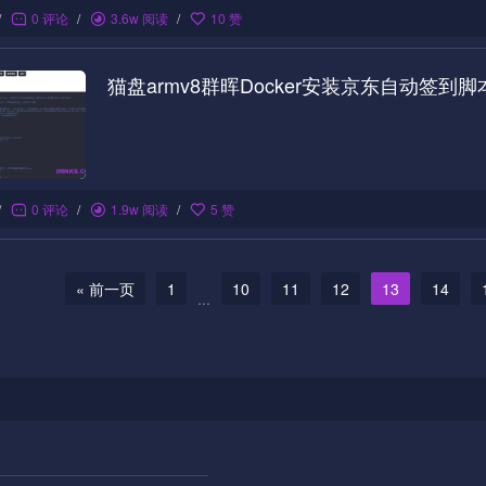
/
0 评论
/
3.6w 阅读
/
10 赞
猫盘armv8群晖Docker安装京东自动签到脚
/
0 评论
/
1.9w 阅读
/
5 赞
« 前一页
1
10
11
12
13
14
...