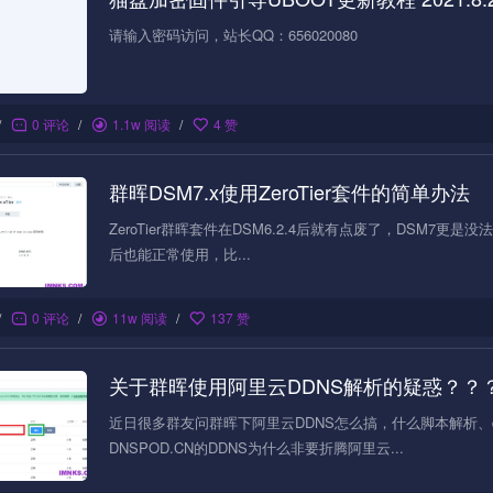
请输入密码访问，站长QQ：656020080
/
0 评论
/
1.1w 阅读
/
4 赞
群晖DSM7.x使用ZeroTier套件的简单办法
ZeroTier群晖套件在DSM6.2.4后就有点废了，DSM7更
后也能正常使用，比...
/
0 评论
/
11w 阅读
/
137 赞
关于群晖使用阿里云DDNS解析的疑惑？？
近日很多群友问群晖下阿里云DDNS怎么搞，什么脚本解析、d
DNSPOD.CN的DDNS为什么非要折腾阿里云...