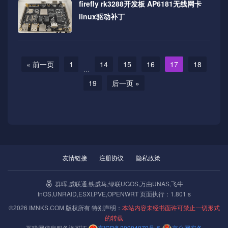
firefly rk3288开发板 AP6181无线网卡
linux驱动补丁
« 前一页
1
14
15
16
17
18
...
19
后一页 »
友情链接
注册协议
隐私政策
群晖,威联通,铁威马,绿联UGOS,万由UNAS,飞牛
fnOS,UNRAID,ESXI,PVE,OPENWRT 页面执行：1.801 s
©2026 IMNKS.COM 版权所有 特别声明：
本站内容未经书面许可禁止一切形式
的转载
互联网信息服务许可证
京ICP备20004070号-6
京公网安备