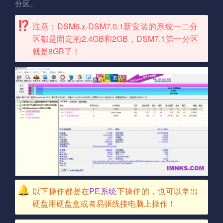
分区。
注意：DSM6.x-DSM7.0.1新安装的系统一二分
区都是固定的2.4GB和2GB，DSM7.1第一分区
就是8GB了！
以下操作都是在
PE系统
下操作的，也可以拿出
硬盘用硬盘盒或者易驱线接电脑上操作！